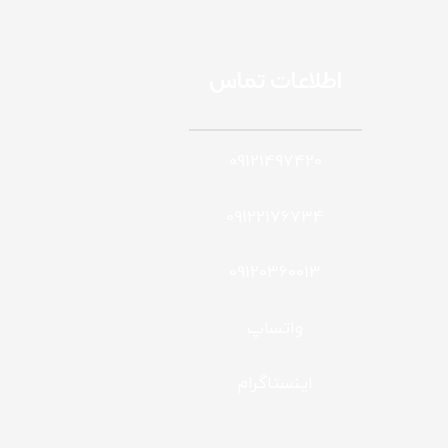
اطلاعات تماس
09121497420
09122176734
09120360013
واتساپ
اینستاگرام